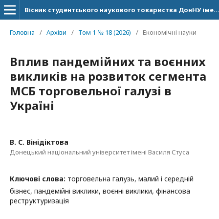
Вісник студентського наукового товариства ДонНУ імені Василя Стуса
Головна
/
Архіви
/
Том 1 № 18 (2026)
/
Економічні науки
Вплив пандемійних та воєнних
викликів на розвиток сегмента
МСБ торговельної галузі в
Україні
В. С. Вінідіктова
Донецький національний університет імені Василя Стуса
Ключові слова:
торговельна галузь, малий і середній
бізнес, пандемійні виклики, воєнні виклики, фінансова
реструктуризація