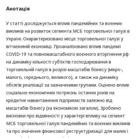
Анотація
У статті досліджується вплив пандемійних та воєнних
викликів на розвиток сегмента МСБ торговельної галузі в
Україні. Охарактеризовано місце торговельної галузі у
вітчизняній економіці. Проаналізовано вплив пандемії
COVID-19 та повномасштабного воєнного вторгнення рф
на динаміку кількості суб’єктів господарювання в
торговельній галузі в розрізі масштабів бізнесу (мікро-,
малого, середнього, великого), а також на динаміку
обсягів реалізації за зазначеними групами. Оцінено вплив
соціально-економічних потрясінь останніх років на
кредитне навантаження підприємств залежно від
масштабів бізнесу (за економікою загалом). Зроблено
висновки про відмінності у характері впливу на сегмент
МСБ торговельної галузі пандемійних та воєнних викликів
та про значення фінансової реструктуризації для малих і