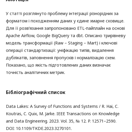
У статті розглянуто проблему інтеграції різнорідних за
форматом і походженням даних у єдине хмарне сховище.
Для її розв’язання запропоновано ETL-пайплайн на основі
Apache Airflow, Google BigQuery та dbt. Описано трирівневу
модель трансформації (Raw – Staging – Mart) і ключові
операції стандартизації: уніфікацію типів, видалення
дублікатів, заповнення пропусків і нормалізацію схем.
Показано, що якість підготовлених даних визначає
точність аналітичних метрик.
Бібліографічний список
Data Lakes: A Survey of Functions and Systems / R. Hai, C.
Koutras, C. Quix, M. Jarke. IEEE Transactions on Knowledge
and Data Engineering. 2023. Vol. 35, № 12. P. 12571–2590.
DOI: 10.1109/TKDE.2023.3270101.