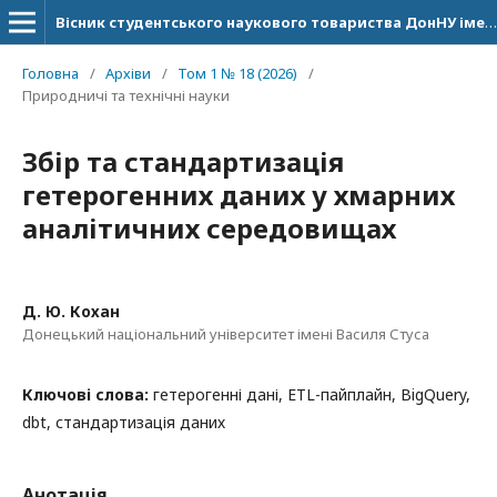
Вісник студентського наукового товариства ДонНУ імені Василя Стуса
Головна
/
Архіви
/
Том 1 № 18 (2026)
/
Природничі та технічні науки
Збір та стандартизація
гетерогенних даних у хмарних
аналітичних середовищах
Д. Ю. Кохан
Донецький національний університет імені Василя Стуса
Ключові слова:
гетерогенні дані, ETL-пайплайн, BigQuery,
dbt, стандартизація даних
Анотація