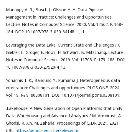
Munappy A. R., Bosch J., Olsson H. H. Data Pipeline
Management in Practice: Challenges and Opportunities.
Lecture Notes in Computer Science. 2020. Vol. 12562. P. 168–
184. DOI: 10.1007/978-3-030-64148-1_11.
Leveraging the Data Lake: Current State and Challenges / C.
Giebler, C. Gröger, E. Hoos, H. Schwarz, B. Mitschang. Lecture
Notes in Computer Science. 2019. Vol. 11708. P. 179–188. DOI:
10.1007/978-3-030-27520-4_13.
Yohannis T. K., Bandung Y., Purnama J. Heterogeneous data
integration: Challenges and opportunities. PLOS ONE. 2024.
Vol. 19, № 9. e0308101. DOI: 10.1371/journal.pone.0308101.
.Lakehouse: A New Generation of Open Platforms that Unify
Data Warehousing and Advanced Analytics / M. Armbrust, A.
Ghodsi, R. Xin, M. Zaharia. Proceedings of CIDR 2021. 2021.
URL:
https://people.eecs.berkeley.edu/