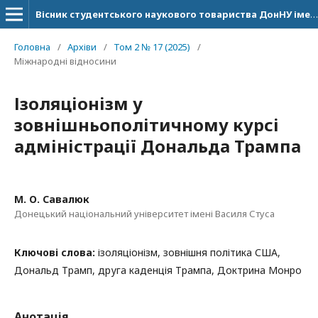
Вісник студентського наукового товариства ДонНУ імені Василя Стуса
Головна
/
Архіви
/
Том 2 № 17 (2025)
/
Міжнародні відносини
Ізоляціонізм у
зовнішньополітичному курсі
адміністрації Дональда Трампа
М. О. Савалюк
Донецький національний університет імені Василя Стуса
Ключові слова:
ізоляціонізм, зовнішня політика США,
Дональд Трамп, друга каденція Трампа, Доктрина Монро
Анотація