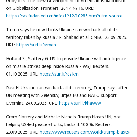
Guoyou S. The New Development of American Isolationism
on Globalization. Frontiers. 2017. № 16. URL:
https://cas.fudan.edu.cn/info/1212/10285.htm?utm_source
Trump says he now thinks Ukraine can win back all of its
territory taken by Russia / R. Shabad et al. CNBC. 23.09.2025.
URL:
https://surl.lu/srrven
Holland S., Slattery G. US to provide Ukraine with intelligence
on missile strikes deep inside Russia – WSJ. Reuters.
01.10.2025. URL:
https://surl.li/rczikm
Ravi H. Ukraine can win back all its territory, Trump says after
UN meeting with Zelensky; urges EU and NATO support.
Livemint. 24.09.2025. URL:
https://surl.li/khavww
Gram Slattery and Michelle Nichols. Trump blasts UN, not
helping US-led peace efforts; backs it 100 %. Reuters.
23.09.2025. URL:
https://www.reuters.com/world/trump-blasts-