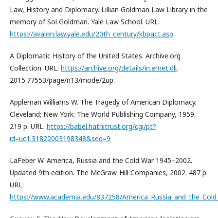
Law, History and Diplomacy. Lillian Goldman Law Library in the
memory of Sol Goldman. Yale Law School. URL:
https://avalon.law.yale.edu/20th_century/kbpact.asp
A Diplomatic History of the United States. Archive.org
Collection. URL:
https://archive.org/details/in.ernet.dli
.
2015.77553/page/n13/mode/2up.
Appleman Williams W. The Tragedy of American Diplomacy.
Cleveland; New York: The World Publishing Company, 1959.
219 p. URL:
https://babel.hathitrust.org/cgi/pt?
id=uc1.31822003198348&seq=9
LaFeber W. America, Russia and the Cold War 1945–2002.
Updated 9th edition. The McGraw-Hill Companies, 2002. 487 p.
URL:
https://www.academia.edu/837258/America_Russia_and_the_Col