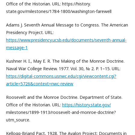
Office of the Historian. URL: https://history.
state.gov/milestones/1784-1800/washington-farewell
Adams J. Seventh Annual Message to Congress. The American
Presidency Project. URL:
https://www.presidency.ucsb.edu/documents/seventh-annual-
message-1
Kushner H. I., May E. R. The Making of the Monroe Doctrine.
Naval War College Review. 1977. Vol. 30, № 2. P. 1–15. URL:
https://digital-commons.usnwc.edu/cgi/viewcontent.cgi?
article=5726&context=nwc-review
Roosevelt and the Monroe Doctrine. Department of State.
Office of the Historian. URL:
https://history.state.gov/
milestones/1899-1913/roosevelt-and-monroe-doctrine?
utm_source.
Kellogg-Briand Pact, 1928. The Avalon Project: Documents in