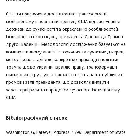
Cтаття присвячена дослідженню трансформації
ізоляціонізму в зовнішній політиці США від заснування
держави до сучасності та окресленню особливостей
ізоляціоністського курсу президента Дональда Трампа
другої каденції. Методологія дослідження базується на
компаративному аналізі історичних та сучасних джерел,
методі кейс-стаді для конкретних прикладів політики
Трампа щодо України, Ізраїлю, Ірану, трансформації
військових структур, а також контент-аналізі публічних
промов і заяв президента, що дозволяє виявити
характерні риси та парадокси сучасного ізоляціонізму
США.
Бібліографічний список
Washington G. Farewell Address. 1796. Department of State.